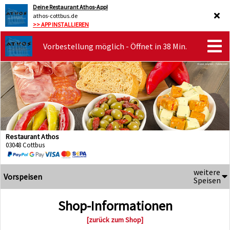
Deine Restaurant Athos-App!
athos-cottbus.de
>> APP INSTALLIEREN
Vorbestellung möglich - Öffnet in 38 Min.
Restaurant Athos
03048 Cottbus
weitere
Vorspeisen
Speisen
Shop-Informationen
[zurück zum Shop]