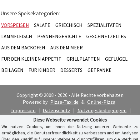
Unsere Speisekategorien:
VORSPEISEN
SALATE
GRIECHISCH
SPEZIALITÄTEN
LAMMFLEISCH
PFANNENGERICHTE
GESCHNETZELTES
AUS DEM BACKOFEN
AUS DEM MEER
FÜR DEN KLEINEN APPETIT
GRILLPLATTEN
GEFLÜGEL
BEILAGEN
FÜR KINDER
DESSERTS
GETRÄNKE
Copyright © 2008 - 2026 • Alle Rechte vorbehalten
Powered by
Pizza-Taxi.de
&
Online-Pizza
Impressum
|
Datenschutz
|
Nutzungsbedingungen
|
Cookie-Hinweis
Diese Webseite verwendet Cookies
Wir nutzen Cookies, um Ihnen die Nutzung unserer Webseite zu
ermöglichen, die Benutzerfreundlichkeit zu verbessern und um Analysen
über den Zugriff auf unserer Webseite durchzuführen, um die Werbung