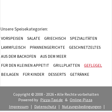
Unsere Speisekategorien:
VORSPEISEN
SALATE
GRIECHISCH
SPEZIALITÄTEN
LAMMFLEISCH
PFANNENGERICHTE
GESCHNETZELTES
AUS DEM BACKOFEN
AUS DEM MEER
FÜR DEN KLEINEN APPETIT
GRILLPLATTEN
GEFLÜGEL
BEILAGEN
FÜR KINDER
DESSERTS
GETRÄNKE
Copyright © 2008 - 2026 • Alle Rechte vorbehalten
Powered by
Pizza-Taxi.de
&
Online-Pizza
Impressum
|
Datenschutz
|
Nutzungsbedingungen
|
Cookie-Hinweis