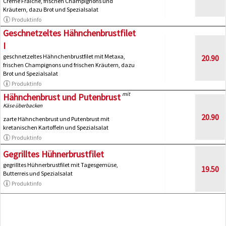
Creme Fraiche, frischen Champignons und
Kräutern, dazu Brot und Spezialsalat
Produktinfo
Geschnetzeltes Hähnchenbrustfilet
I
geschnetzeltes Hähnchenbrustfilet mit Metaxa,
20.90
frischen Champignons und frischen Kräutern, dazu
Brot und Spezialsalat
Produktinfo
mit
Hähnchenbrust und Putenbrust
Käse überbacken
20.90
zarte Hähnchenbrust und Putenbrust mit
kretanischen Kartoffeln und Spezialsalat
Produktinfo
Gegrilltes Hühnerbrustfilet
gegrilltes Hühnerbrustfilet mit Tagesgemüse,
19.50
Butterreis und Spezialsalat
Produktinfo