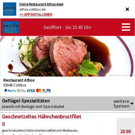
Deine Restaurant Athos-App!
athos-cottbus.de
>> APP INSTALLIEREN
Geöffnet - bis 21:45 Uhr
Restaurant Athos
03048 Cottbus
Geflügel-Spezialitäten
weitere
Speisen
jeweils mit Beilage und Spezialsalat
Geschnetzeltes Hähnchenbrustfilet
II
geschnetzeltes Hähnchenbrustfilet mit Weißwein,
20.90