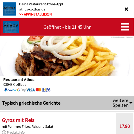
Deine Restaurant Athos-App!
athos-cottbus.de
>> APP INSTALLIEREN
Geöffnet - bis 21:45 Uhr
Restaurant Athos
03048 Cottbus
weitere
Typisch griechische Gerichte
Speisen
Gyros mit Reis
17.90
mit Pommes Frites, Reis und Salat
Produktinfo